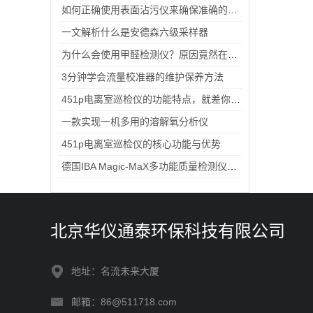
如何正确使用表面沾污仪来确保准确的测量结果？
一文解析什么是安德森六级采样器
为什么会使用甲醛检测仪？原因竟然在这里！
3分钟学会流量校准器的维护保养方法
451p电离室巡检仪的功能特点，就差你没看过了
一款实现一机多用的溶解氧分析仪
451p电离室巡检仪的核心功能与优势
德国IBA Magic-MaX多功能质量检测仪选购指南
北京华仪通泰环保科技有限公司
地址：名流未来大厦
邮箱：86@511718.com